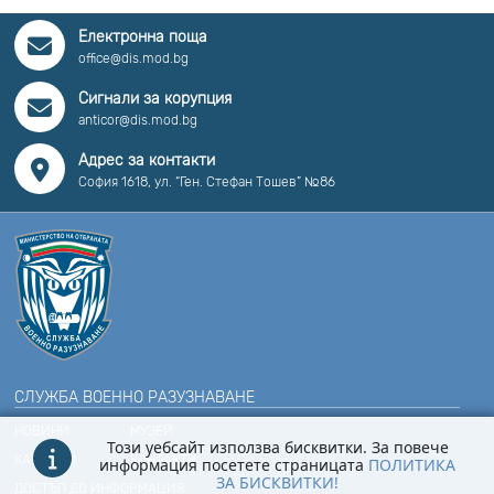
Електронна поща
office@dis.mod.bg
Сигнали за корупция
anticor@dis.mod.bg
Адрес за контакти
София 1618, ул. “Ген. Стефан Тошев” №86
СЛУЖБА ВОЕННО РАЗУЗНАВАНЕ
НОВИНИ
МУЗЕЙ
Този уебсайт използва бисквитки. За повече
КАРИЕРИ
КОНТАКТИ
информация посетете страницата
ПОЛИТИКА
ЗА БИСКВИТКИ!
ДОСТЪП ДО ИНФОРМАЦИЯ