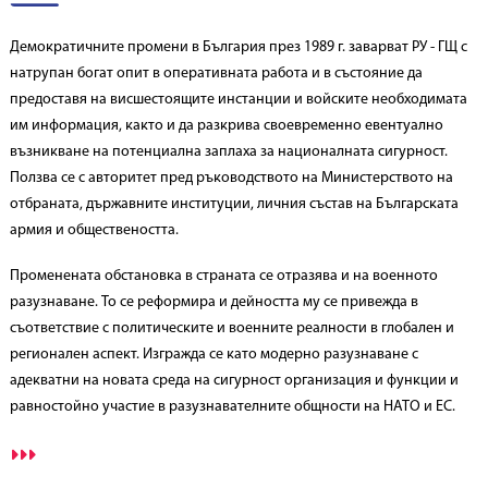
Демократичните промени в България през 1989 г. заварват РУ - ГЩ с
натрупан богат опит в оперативната работа и в състояние да
предоставя на висшестоящите инстанции и войските необходимата
им информация, както и да разкрива своевременно евентуално
възникване на потенциална заплаха за националната сигурност.
Ползва се с авторитет пред ръководството на Министерството на
отбраната, държавните институции, личния състав на Българската
армия и обществеността.
Променената обстановка в страната се отразява и на военното
разузнаване. То се реформира и дейността му се привежда в
съответствие с политическите и военните реалности в глобален и
регионален аспект. Изгражда се като модерно разузнаване с
адекватни на новата среда на сигурност организация и функции и
равностойно участие в разузнавателните общности на НАТО и ЕС.