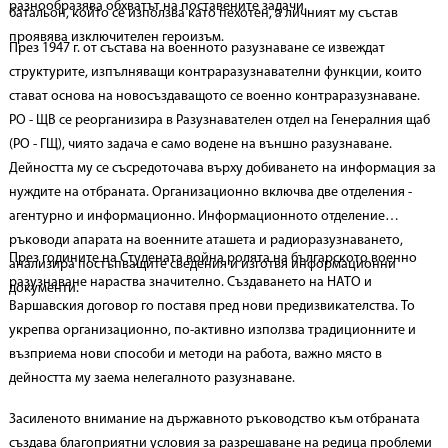
разнообразява обхватът на поставените задачи.
батальон, който се използва като пехотен, а личният му състав
проявява изключителен героизъм.
През 1947 г. от състава на военното разузнаване се извеждат
структурите, изпълняващи контраразузнавателни функции, които
стават основа на новосъздаващото се военно контраразузнаване.
РО - ЩВ се реорганизира в Разузнавателен отдел на Генералния щаб
(РО - ГЩ), чиято задача е само водене на външно разузнаване.
Дейността му се съсредоточава върху добиването на информация за
нуждите на отбраната. Организационно включва две отделения -
агентурно и информационно. Информационното отделение
ръководи апарата на военните аташета и радиоразузнаването,
През годините на Студената война ролята на българското военно
анализира постъпващите сведения и изготвя информационни
разузнаване нараства значително. Създаването на НАТО и
документи.
Варшавския договор го поставя пред нови предизвикателства. То
укрепва организационно, по-активно използва традиционните и
възприема нови способи и методи на работа, важно място в
дейността му заема нелегалното разузнаване.
Засиленото внимание на държавното ръководство към отбраната
създава благоприятни условия за разрешаване на редица проблеми