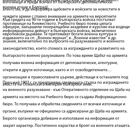
военните аташета на България (през юни е разкрита длъжност
източници и преди всичко от българските дипломатически
военен аташе в Белград).
агентства, и да информира щабовете и войските за новостите в
чуждите армии с главно внимание на армиите на вероятните
Към средата на 90-те години в Българската войска постъпват
противници на Княжеството. Учебното бюро поема цялата
офицери, завършили генералщабни академии и курсове във водещи
информационна дейност в българската войска, включително
европейски държави. Те притежават богати военна култура и
издаването на сп. „Военен журнал”, в. „Военни известия” и др.
знания, включително по въпросите на разузнаването и военното
законодателство, което спомага за изграждането и развитието на
българското военно разузнаване. По това време Щабът на армията
получава военна информация от дипломатически, агентурни,
открити и други източници, както и от освободителните
организации и православните църкви, действащи в останалите под
През май 1903 г. се предприема следващата стъпка по изграждането
властта на Османската империя български земи.
на военното разузнаване - към Оперативното отделение на Щаба на
армията на мястото на Учебното бюро се създава Информационно
бюро. То получава и обработва сведенията от всички източници и
органи, въпреки че официално са адресирани до Щаба на армията.
Бюрото организира добиване и използване на информация от
закрит характер. Постепенно нараства и броят на военните аташета.