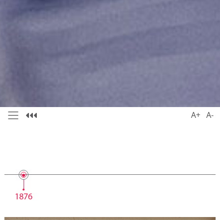
A+
A-
1876