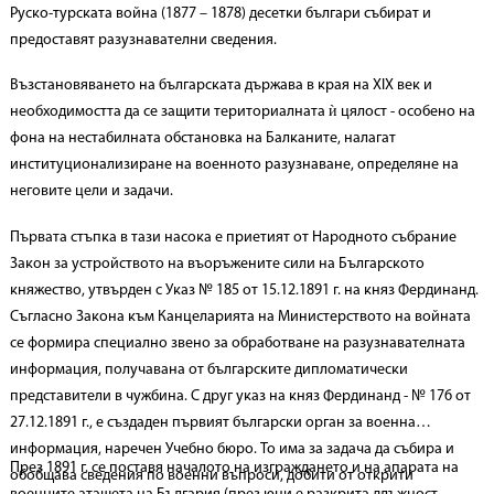
Руско-турската война (1877 – 1878) десетки българи събират и
предоставят разузнавателни сведения.
Възстановяването на българската държава в края на ХІХ век и
необходимостта да се защити териториалната ѝ цялост - особено на
фона на нестабилната обстановка на Балканите, налагат
институционализиране на военното разузнаване, определяне на
неговите цели и задачи.
Първата стъпка в тази насока е приетият от Народното събрание
Закон за устройството на въоръжените сили на Българското
княжество, утвърден с Указ № 185 от 15.12.1891 г. на княз Фердинанд.
Съгласно Закона към Канцеларията на Министерството на войната
се формира специално звено за обработване на разузнавателната
информация, получавана от българските дипломатически
представители в чужбина. С друг указ на княз Фердинанд - № 176 от
27.12.1891 г., е създаден първият български орган за военна
информация, наречен Учебно бюро. То има за задача да събира и
През 1891 г. се поставя началото на изграждането и на апарата на
обобщава сведения по военни въпроси, добити от открити