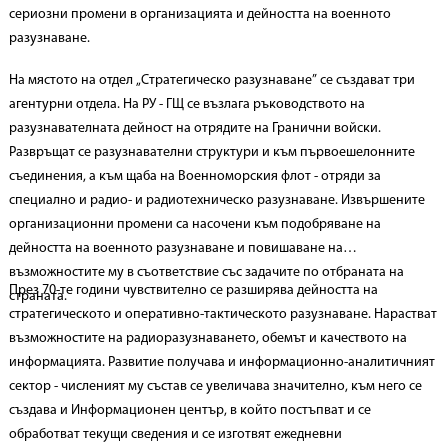
сериозни промени в организацията и дейността на военното
разузнаване.
На мястото на отдел „Стратегическо разузнаване” се създават три
агентурни отдела. На РУ - ГЩ се възлага ръководството на
разузнавателната дейност на отрядите на Гранични войски.
Развръщат се разузнавателни структури и към първоешелонните
съединения, а към щаба на Военноморския флот - отряди за
специално и радио- и радиотехническо разузнаване. Извършените
организационни промени са насочени към подобряване на
дейността на военното разузнаване и повишаване на
възможностите му в съответствие със задачите по отбраната на
През 70-те години чувствително се разширява дейността на
страната.
стратегическото и оперативно-тактическото разузнаване. Нарастват
възможностите на радиоразузнаването, обемът и качеството на
информацията. Развитие получава и информационно-аналитичният
сектор - численият му състав се увеличава значително, към него се
създава и Информационен център, в който постъпват и се
обработват текущи сведения и се изготвят ежедневни