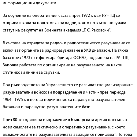
информационни документи.
За обучение на оперативния състав през 1972 г. към РУ - ГЩ се
открива школа за подготовка на кадри, която по-късно получава
статут на факултет на Военната академия „Г. С. Раковски”.
В състава на отрядите за радио- и радиотехническо разузнаване се
включват органите за радиоразузнаване в УКВ диапазон. На тяхна
база през 1973 г. се формира бригада ОСНАЗ, подчинена на РУ - ГЩ.
Започва работата по организиране на разузнаването на някои
спътникови линии за свръзки.
Под ръководството на Управлението се развиват специализираните
разузнавателни войскови подразделения и части - през периода
1964 - 1975 г. в негово подчинение са парашутно-разузнавателен
батальон и парашутно-разузнавателните бази.
През 80-те години на въоръжение в Българската армия постъпват
нови самолети за тактическо и оперативно разузнаване, с което
възможностите на разузнавателната авиация се повишават. По това