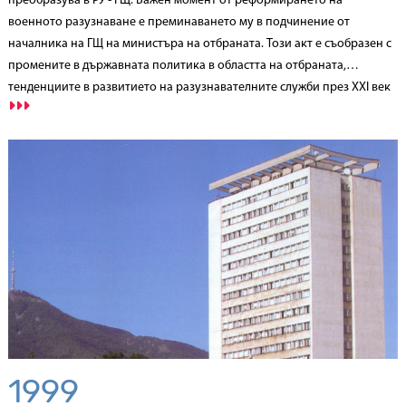
преобразува в РУ - ГЩ. Важен момент от реформирането на
военното разузнаване е преминаването му в подчинение от
началника на ГЩ на министъра на отбраната. Този акт е съобразен с
промените в държавната политика в областта на отбраната,
тенденциите в развитието на разузнавателните служби през ХХІ век
и перспективите за пълноправно членство на Р България в НАТО и
ЕС.
1999