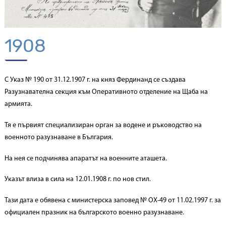
1908
С Указ № 190 от 31.12.1907 г. на княз Фердинанд се създава
Разузнавателна секция към Оперативното отделение на Щаба на
армията.
Тя е първият специализиран орган за водене и ръководство на
военното разузнаване в България.
На нея се подчинява апаратът на военните аташета.
Указът влиза в сила на 12.01.1908 г. по нов стил.
Тази дата е обявена с министерска заповед № ОХ-49 от 11.02.1997 г. за
официален празник на българското военно разузнаване.