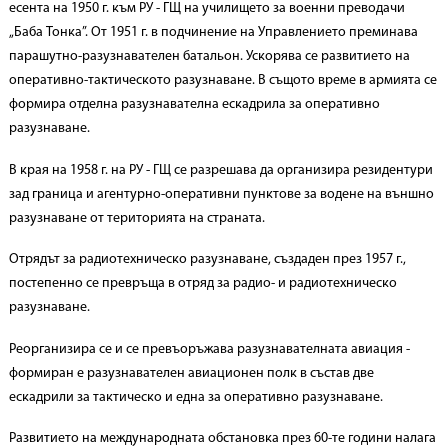
есента на 1950 г. към РУ - ГЩ на училището за военни преводачи
„Баба Тонка”. От 1951 г. в подчинение на Управлението преминава
парашутно-разузнавателен батальон. Ускорява се развитието на
оперативно-тактическото разузнаване. В същото време в армията се
формира отделна разузнавателна ескадрила за оперативно
разузнаване.
В края на 1958 г. на РУ - ГЩ се разрешава да организира резидентури
зад граница и агентурно-оперативни пунктове за водене на външно
разузнаване от територията на страната.
Отрядът за радиотехническо разузнаване, създаден през 1957 г.,
постепенно се превръща в отряд за радио- и радиотехническо
разузнаване.
Реорганизира се и се превъоръжава разузнавателната авиация -
формиран е разузнавателен авиационен полк в състав две
ескадрили за тактическо и една за оперативно разузнаване.
Развитието на международната обстановка през 60-те години налага