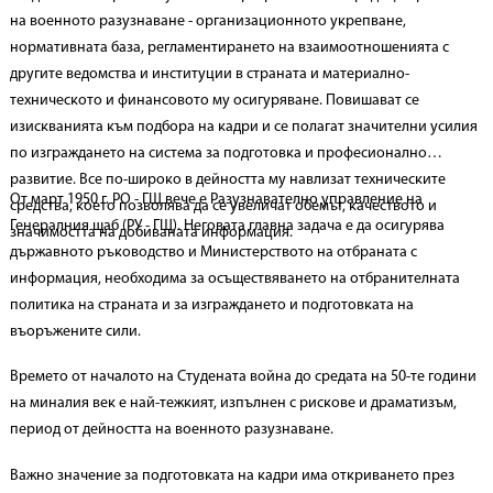
на военното разузнаване - организационното укрепване,
нормативната база, регламентирането на взаимоотношенията с
другите ведомства и институции в страната и материално-
техническото и финансовото му осигуряване. Повишават се
изискванията към подбора на кадри и се полагат значителни усилия
по изграждането на система за подготовка и професионално
развитие. Все по-широко в дейността му навлизат техническите
От март 1950 г. РО - ГЩ вече е Разузнавателно управление на
средства, което позволява да се увеличат обемът, качеството и
Генералния щаб (РУ - ГЩ). Неговата главна задача е да осигурява
значимостта на добиваната информация.
държавното ръководство и Министерството на отбраната с
информация, необходима за осъществяването на отбранителната
политика на страната и за изграждането и подготовката на
въоръжените сили.
Времето от началото на Студената война до средата на 50-те години
на миналия век е най-тежкият, изпълнен с рискове и драматизъм,
период от дейността на военното разузнаване.
Важно значение за подготовката на кадри има откриването през