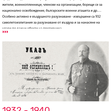
жители, военнопленници, членове на организации, борещи се за
национално освобождение, българските военни аташета и др.
Особено активно е въздушното разузнаване - извършени са 932
самолетоизлитания за разузнаване от въздуха и за нанасяне на
удари по важни обекти на противника.
1932 - 1940