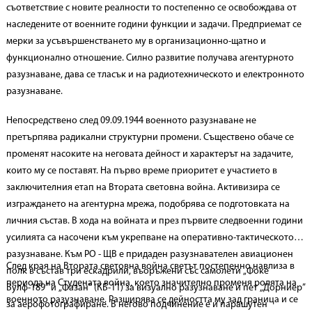
съответствие с новите реалности то постепенно се освобождава от
наследените от военните години функции и задачи. Предприемат се
мерки за усъвършенстването му в организационно-щатно и
функционално отношение. Силно развитие получава агентурното
разузнаване, дава се тласък и на радиотехническото и електронното
разузнаване.
Непосредствено след 09.09.1944 военното разузнаване не
претърпява радикални структурни промени. Съществено обаче се
променят насоките на неговата дейност и характерът на задачите,
които му се поставят. На първо време приоритет е участието в
заключителния етап на Втората световна война. Активизира се
изграждането на агентурна мрежа, подобрява се подготовката на
личния състав. В хода на войната и през първите следвоенни години
усилията са насочени към укрепване на оперативно-тактическото
разузнаване. Към РО - ЩВ е придаден разузнавателен авиационен
След края на Втората световна война светът постепенно навлиза в
полк в състав три ескадрили, въоръжени със самолети „Фоке
периода на Студената война, което значително променя ролята на
Вулф-189” и „Фазан” (КБ-11) за визуално разузнаване и пет „Дорниер”
военното разузнаване. Разширява се дейността му зад граница и се
за аерофотографиране. В негово подчинение е и парашутен