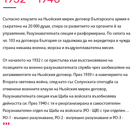
Съгласно клаузите на Ньойския мирен договор Българската армия е
съкратена на 20 000 души, спира се развитието на органите й за
управление, Разузнавателната секция е разформирана. По силата на
чл. 103 на договора България се задължава да не акредитира в чужда
страна никаква военна, морска и въздухоплавателна мисия.
От началото на 1932 г. се пристъпва към възстановяване на
позициите на военно-разузнавателната служба чрез заобикаляне на
ангажиментите на Ньойския договор. През 1939 г. в навечерието на
Втората световна война, след като със Солунската спогодба са
отменени военните клаузи на Ньойския мирен договор,
Разузнавателната секция към Щаба на войската възобновява
дейността си. През 1940 г. тя е реорганизирана в самостоятелен
Разузнавателен отдел на Щаба на войската (РО - ЩВ) с три отделения:
РО-1 - външно разузнаване, РО-2 - вътрешно разузнаване и РО-3 -
контраразузнаване.