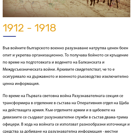
1912 - 1918
Във войните българското военно разузнаване натрупва ценен боен
опит и укрепва организационно. То получава бойното си кръщение
по време на подготовката и воденето на Балканската и
Междусъюзническата войни. Архивите свидетелстват, че то е
осигурявало на държавното и военното ръководство изключително
ценна информация.
По време на Първата световна война Разузнавателната секция се
трансформира в отделение в състава на Оперативния отдел на Щаба
на действащата армия. Към отделните армии и в щабовете на
дивизиите се създават разузнавателни служби в състав двама-трима
офицери. В хода на войната се използват разнообразни източници и
средства за добиване на разузнавателна информация - местни