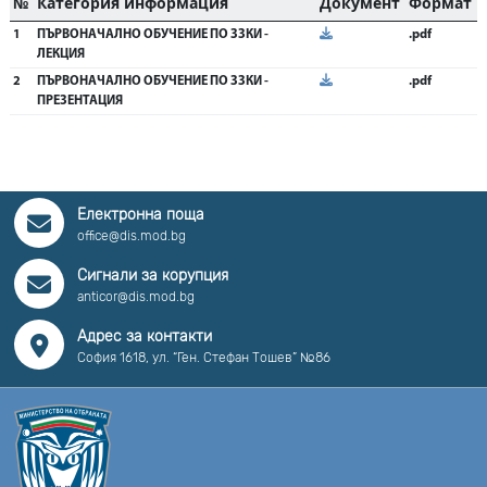
№
Категория информация
Документ
Формат
1
ПЪРВОНАЧАЛНО ОБУЧЕНИЕ ПО ЗЗКИ -
.pdf
ЛЕКЦИЯ
2
ПЪРВОНАЧАЛНО ОБУЧЕНИЕ ПО ЗЗКИ -
.pdf
ПРЕЗЕНТАЦИЯ
Електронна поща
office@dis.mod.bg
Сигнали за корупция
anticor@dis.mod.bg
Адрес за контакти
София 1618, ул. “Ген. Стефан Тошев” №86